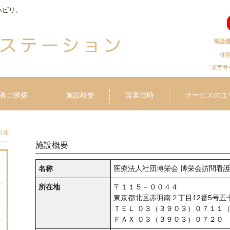
ハビリ。
者ご挨拶
施設概要
営業日時
サービスのエ
詳細
施設概要
名称
医療法人社団博栄会 博栄会訪問看
所在地
〒１１５－００４４
東京都北区赤羽南２丁目12番5号五
ＴＥＬ ０３（３９０３）０７１１
ＦＡＸ ０３（３９０３）０７２０