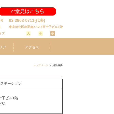
03-3903-0711
(代表)
東京都北区赤羽南2-12-5五十子ビル1階
リア
アクセス
トップページ
＞
施設概要
護ステーション
十子ビル1階
（代）