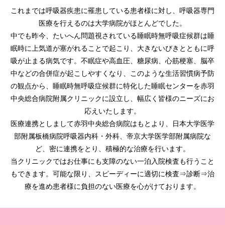
これまでは呼吸器疾患に罹患している患者様に対し、呼吸器専門
医療を行えるのは大学病院がほとんどでした。
中でも昨今、たいへん問題視されている睡眠時無呼吸症候群は睡
眠時に上気道が塞がれることで起こり、大きないびきとともに呼
吸が止まる病気です。不眠症や高血圧、糖尿病、心筋梗塞、脳卒
中などの合併症が起こしやすくなり、このような生活習慣病予防
の観点から、睡眠時無呼吸症候群に特化した睡眠センターを赤羽
中央総合病院附属クリニックに設立し、幅広く皆様のニーズにお
応えいたします。
医療連携としまして赤羽中央総合病院はもとより、日本大学医学
部附属板橋病院呼吸器内科・外科、帝京大学医学部附属病院な
ど、
密に連携をとり、積極的な治療を行います。
当クリニックではお仕事にも支障のない一泊入院検査も行うこと
もできます。
可能な限り、スピーディーに適切に検査⇒診断⇒治
療を進め患者様に負担のない医療を心がけております。