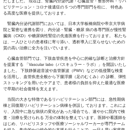
たしました。 現在は、腎臓内分泌代謝・心臓血管・整形外科・リハ
ビリテーション・コロナ後遺症の 5 つの専門部門を柱に、 特色あ
る高度な医療を提供しております。
腎臓内分泌代謝部門においては、日本大学板橋病院や帝京大学病
院と緊密な連携を図り、内分泌・腎臓・糖尿 病の各専門医が慢性腎
臓病（CKD）や糖尿病性腎症の先進医療を行っております。 私たち
は、一人ひとりの患者様に寄り添い、透析導入に至らせないための
質の高い治療に全力を注いでいます。
心臓血管部門では、下肢血管疾患を中心に的確な診断と治療方針
を提案する 「Vascular labo（バスキュラー・ラボ）」を開設いたし
ました。 下肢静脈超音波や血管脈波（PWV）などの低侵襲な検査
を活用し、血管疾患全般から下腿浮腫（足のむくみ）の 診断、弾性
ストッキングを用いたケアまで、患者様の負担を抑えた最適な医療
で早期の社会復帰を支えます。
当院の大きな特徴であるリハビリテーション部門には、急性期病
棟と回復期リハビリテーション病棟を併設し ております。これによ
り、入院中に急な病状の変化があった場合でも、速やかに院内で検
査・治療を受けられる 万全の体制を整えています。医師や看護師を
はじめ、リハビリスタッフや医療ソーシャルワーカーが専門チーム
を組み、集中的かつ総合的な支援を行うことで、一日も早い家庭復