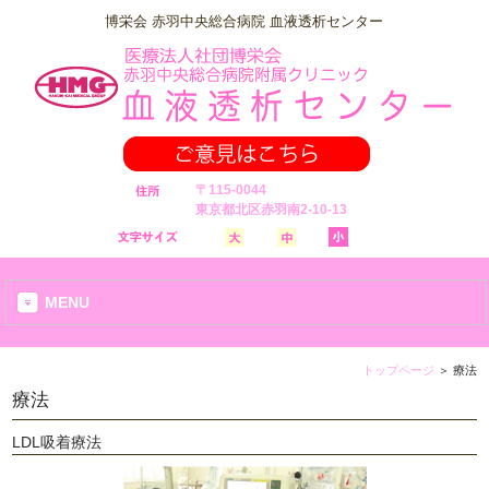
博栄会 赤羽中央総合病院 血液透析センター
〒115-0044
東京都北区赤羽南2-10-13
MENU
トップページ
＞
療法
療法
LDL吸着療法