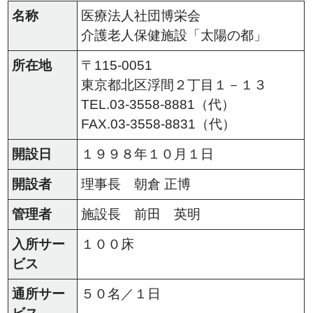
名称
医療法人社団博栄会
介護老人保健施設「太陽の都」
所在地
〒115-0051
東京都北区浮間２丁目１－１３
TEL.03-3558-8881（代）
FAX.03-3558-8831（代）
開設日
１９９８年１０月１日
開設者
理事長 朝倉 正博
管理者
施設長 前田 英明
入所サー
１００床
ビス
通所サー
５０名／１日