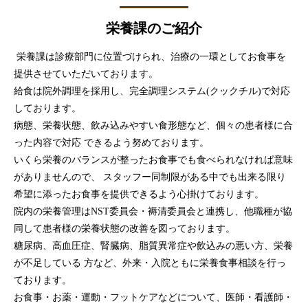
栄養課のご紹介
栄養課は診療部門に位置づけられ、治療の一環としてお食事を
提供させていただいております。
給食は院外調理を採用し、完全調理システム(クックチル)で対応
しております。
病態、栄養状態、飲み込みやすい食形態など、個々の患者様に合
った内容で対応 できるよう努めております。
いくら栄養のバランスが整ったお食事でも食べられなければ意味
がありませんので、
スタッフー同制限がある中でも出来る限り
希望に添ったお食事を提供できるよう心掛けております。
院内の栄養管理はNST委員会・褥清委員会と連携し、他職種が協
同して患者様の栄養状態の改善を図っております。
糖尿病、高血圧症、腎臓病、脂質異常症や飲込みの悪い方、栄養
が不足している
方など、外来・入院ともに栄養食事相談を行っ
ております。
お食事・お薬・運動・フットケアなどについて、医師・看護師・