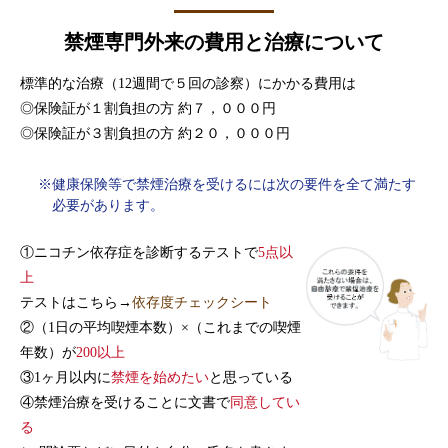
禁煙専門外来の費用と治療について
標準的な治療（12週間で５回の診察）にかかる費用は
◎保険証が１割負担の方 約７，０００円
◎保険証が３割負担の方 約２０，０００円
健康保険等で禁煙治療を受けるには次の要件を全て満たす
必要があります。
①ニコチン依存症を診断するテストで
5点以
上
テストはこちら→
依存度チェックシート
②（1日の平均喫煙本数）×（これまでの喫煙
年数）が
200以上
③1ヶ月以内に
禁煙を始めたい
と思っている
④禁煙治療を受けることに文書で
同意してい
る