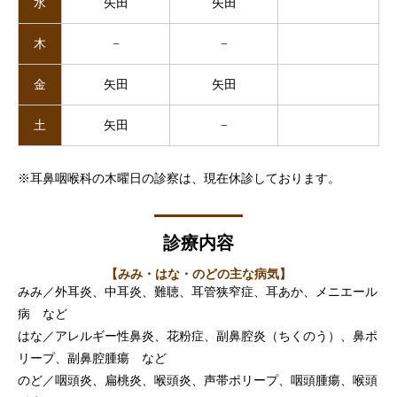
水
矢田
矢田
木
−
−
金
矢田
矢田
土
矢田
−
※耳鼻咽喉科の木曜日の診察は、現在休診しております。
診療内容
【みみ・はな・のどの主な病気】
みみ／外耳炎、中耳炎、難聴、耳管狭窄症、耳あか、メニエール
病 など
はな／アレルギー性鼻炎、花粉症、副鼻腔炎（ちくのう）、鼻ポ
リープ、副鼻腔腫瘍 など
のど／咽頭炎、扁桃炎、喉頭炎、声帯ポリープ、咽頭腫瘍、喉頭