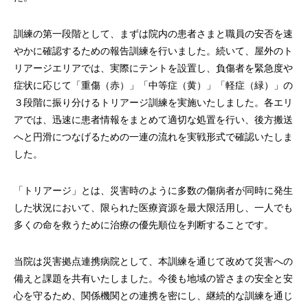
訓練の第一段階として、まずは院内の患者さまと職員の安否を速
やかに確認するための報告訓練を行いました。続いて、屋外のト
リアージエリアでは、実際にテントを設置し、負傷者を緊急度や
症状に応じて「重傷（赤）」「中等症（黄）」「軽症（緑）」の
３段階に振り分けるトリアージ訓練を実施いたしました。各エリ
アでは、迅速に患者情報をまとめて適切な処置を行い、後方搬送
へと円滑につなげるための一連の流れを実戦形式で確認いたしま
した。
「トリアージ」とは、災害時のように多数の傷病者が同時に発生
した状況において、限られた医療資源を最大限活用し、一人でも
多くの命を救うために治療の優先順位を判断することです。
当院は災害拠点連携病院として、本訓練を通じて改めて災害への
備えと課題を共有いたしました。今後も地域の皆さまの安全と安
心を守るため、関係機関との連携を密にし、継続的な訓練を通じ