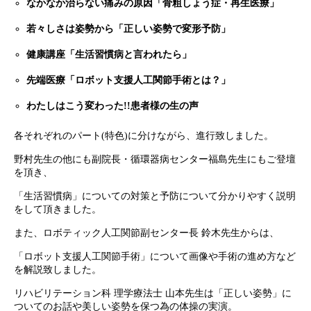
なかなか治らない痛みの原因「骨粗しょう症・再生医療」
若々しさは姿勢から「正しい姿勢で変形予防」
健康講座「生活習慣病と言われたら」
先端医療「ロボット支援人工関節手術とは？」
わたしはこう変わった!!患者様の生の声
各それぞれのパート(特色)に分けながら、進行致しました。
野村先生の他にも副院長・循環器病センター福島先生にもご登壇
を頂き、
「生活習慣病」についての対策と予防について分かりやすく説明
をして頂きました。
また、ロボティック人工関節副センター長 鈴木先生からは、
「ロボット支援人工関節手術」について画像や手術の進め方など
を解説致しました。
リハビリテーション科 理学療法士 山本先生は「正しい姿勢」に
ついてのお話や美しい姿勢を保つ為の体操の実演。